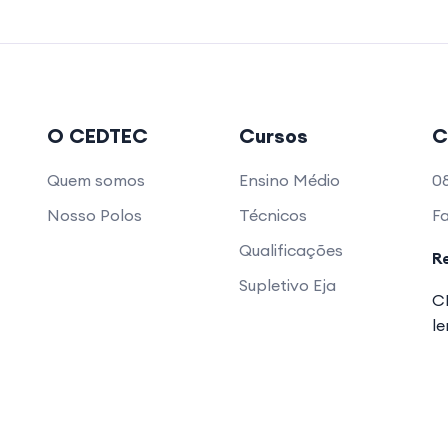
O CEDTEC
Cursos
C
Quem somos
Ensino Médio
0
Nosso Polos
Técnicos
F
Qualificações
R
Supletivo Eja
CE
l