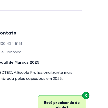
ontato
800 434 5151
ale Conosco
ecall de Marcas 2025
DTEC. A Escola Profissionalizante mais
embrada pelos capixabas em 2025.
X
Está precisando de
ajuda?