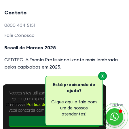
Contato
0800 434 5151
Fale Conosco
Recall de Marcas 2025
CEDTEC. A Escola Profissionalizante mais lembrada
pelos capixabas em 2025.
X
Está precisando de
ajuda?
Nossos sites utilizam cookies para melhorar a sua
segurança e experiência online. Leia mais sobre
Copyright © 2003 a 2025
Clique aqui e fale com
na nossa
Política de Privacidade
. Ao continuar,
© CEDTEC - Ensino e Soluções Didáticas Ltda
- Todos
um de nossos
você concorda com as condições.
os Direitos Reservados
atendentes!
Continuar
Política de Privacidade
Portal do Aluno